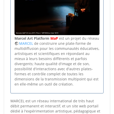
Marcel Art Platform
MaP
est un projet du réseau
MARCEL
de construire une plate-forme de
multidiffusion pour les communautés éducatives,
artistiques et scientifiques en répondant au
mieux à leurs besoins différents et parfois
divergents; haute qualité d'image et de son,
possibilité d'interactions avec d'autres plates-
formes et contrôle complet de toutes les
dimensions de la transmission multipoint qui est
en elle-même un outil de création.
MARCEL est un réseau international de très haut
débit permanent et interactif, et un site web portail
dédié à l'expérimentation artistique, pédagogique et