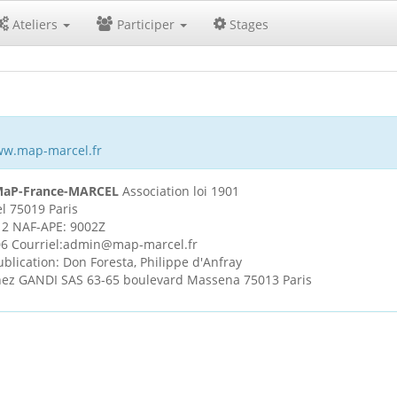
Ateliers
Participer
Stages
www.map-marcel.fr
aP-France-MARCEL
Association loi 1901
l 75019 Paris
12 NAF-APE: 9002Z
 06 Courriel:admin@map-marcel.fr
blication: Don Foresta, Philippe d'Anfray
chez GANDI SAS 63-65 boulevard Massena 75013 Paris