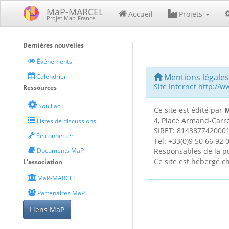
MaP-MARCEL
Accueil
Projets
Projet Map-France
Dernières nouvelles
Événements
Mentions légales
Calendrier
Site Internet http://
Ressources
Souillac
Ce site est édité par
M
4, Place Armand-Carre
Listes de discussions
SIRET: 814387742000
Se connecter
Tel: +33(0)9 50 66 92
Documents MaP
Responsables de la pu
Ce site est hébergé 
L'association
MaP-MARCEL
Partenaires MaP
Liens MaP